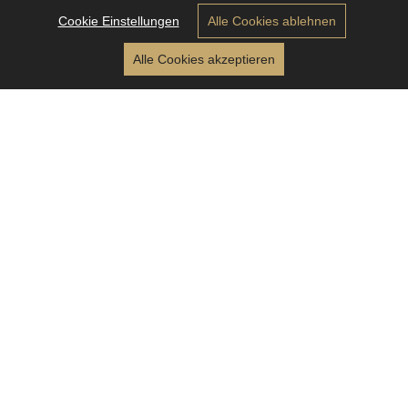
Cookie Einstellungen
Alle Cookies ablehnen
Alle Cookies akzeptieren
PIMS
BURGER & MORE
Für den authentischen Burgergenuss gehen wir aufs
Ganze. Das heißt, nur die beste Qualität kommt uns in
den pims.
Selbstverständlich gibt es bei uns das Beste aus der